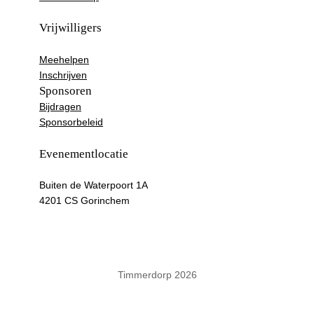
a
b
g
o
Vrijwilligers
r
o
a
k
Meehelpen
Inschrijven
m
Sponsoren
Bijdragen
Sponsorbeleid
Evenementlocatie
Buiten de Waterpoort 1A
4201 CS Gorinchem
Timmerdorp 2026